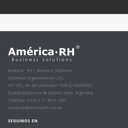
América • RH | Business Solutions
Dinámica Organizacional S.R.L.
HIT CEL, Av. del Libertador 7208 (C1429BMS)
Ciudad Autónoma de Buenos Aires, Argentina
Teléfono: (+54) 9 11 3819-2401
recepcion@americarh.com.ar
SEGUINOS EN