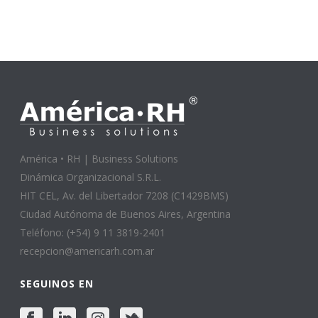
América • RH | Business Solutions
Dinámica Organizacional S.R.L.
HIT CEL, Av. del Libertador 7208 (C1429BMS)
Ciudad Autónoma de Buenos Aires, Argentina
Teléfono: (+54) 9 11 3819-2401
recepcion@americarh.com.ar
SEGUINOS EN