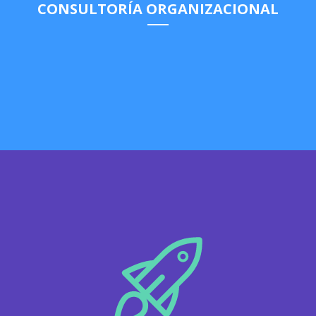
CONSULTORÍA ORGANIZACIONAL
Diagnóstico, asesoramiento, diseño de estrategia e
implementación organizacional.
DESCUBRÍ MÁS