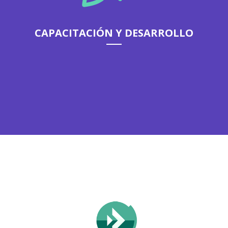
CAPACITACIÓN Y DESARROLLO
Planeamiento, desarrollo de herramientas y contenidos, y
ejecución de estrategias de capacitación y coaching.
DESCUBRÍ MÁS