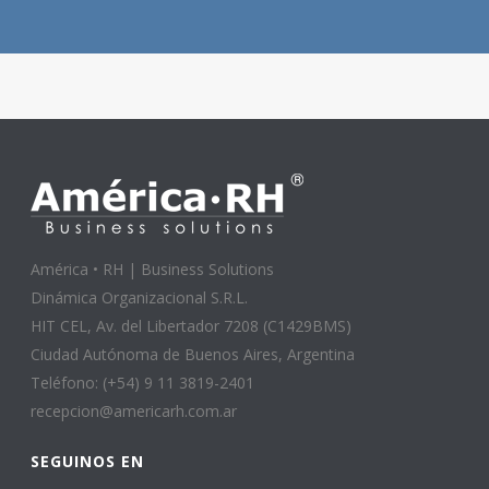
América • RH | Business Solutions
Dinámica Organizacional S.R.L.
HIT CEL, Av. del Libertador 7208 (C1429BMS)
Ciudad Autónoma de Buenos Aires, Argentina
Teléfono: (+54) 9 11 3819-2401
recepcion@americarh.com.ar
SEGUINOS EN