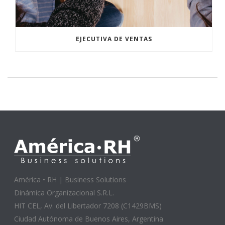
EJECUTIVA DE VENTAS
América • RH | Business Solutions
Dinámica Organizacional S.R.L.
HIT CEL, Av. del Libertador 7208 (C1429BMS)
Ciudad Autónoma de Buenos Aires, Argentina