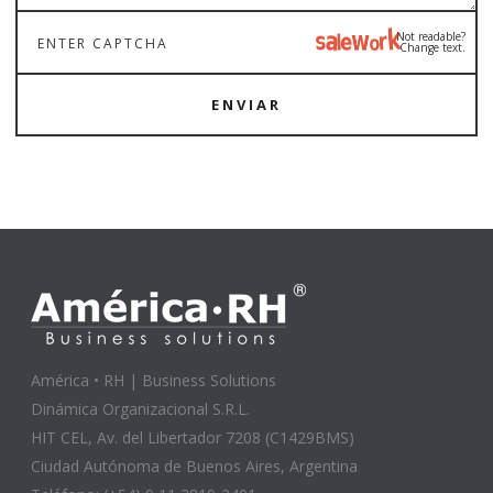
Not readable?
Change text.
ENVIAR
América • RH | Business Solutions
Dinámica Organizacional S.R.L.
HIT CEL, Av. del Libertador 7208 (C1429BMS)
Ciudad Autónoma de Buenos Aires, Argentina