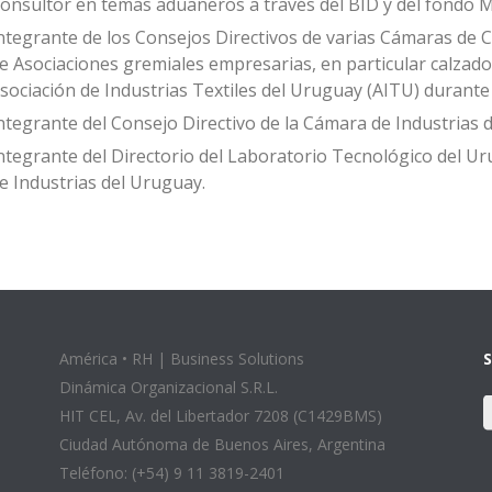
onsultor en temas aduaneros a través del BID y del fondo M
ntegrante de los Consejos Directivos de varias Cámaras de 
e Asociaciones gremiales empresarias, en particular calzado 
sociación de Industrias Textiles del Uruguay (AITU) durante
ntegrante del Consejo Directivo de la Cámara de Industrias d
ntegrante del Directorio del Laboratorio Tecnológico del U
e Industrias del Uruguay.
América • RH | Business Solutions
Dinámica Organizacional S.R.L.
HIT CEL, Av. del Libertador 7208 (C1429BMS)
Ciudad Autónoma de Buenos Aires, Argentina
Teléfono: (+54) 9 11 3819-2401