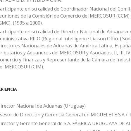
NTAL – BID, INT/BID – OMA.
articipante en su calidad de Coordinador Nacional del Comi
euniones de la Comisión de Comercio del MERCOSUR (CCM
GMC), (1995 a 2000).
articipante en su calidad de Director Nacional de Aduanas e
dministrativa RILO (Regional Intelligence Liaison Office) Su
irectores Nacionales de Aduanas de América Latina, España 
ributarios y Aduaneros del MERCOSUR y Asociados, II, III, I
omercio y Finanzas y Representante de la Cámara de Industr
el MERCOSUR (CIM).
ERIENCIA
irector Nacional de Aduanas (Uruguay).
sesor de Dirección y Gerencia General en MIGUELETE S.A /
irector y Gerente General de S.A. FÁBRICA URUGUAYA DE 