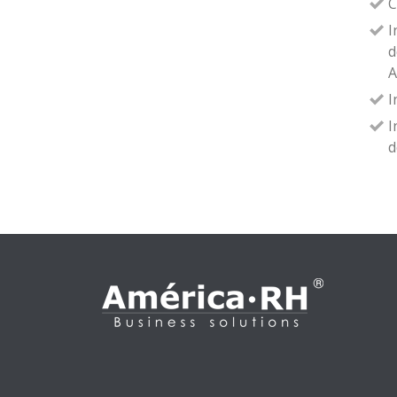
C
I
d
A
I
I
d