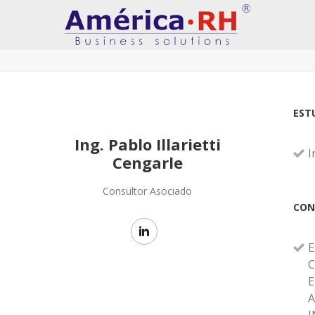
EST
Ing. Pablo Illarietti
I
Cengarle
Consultor Asociado
CON
E
C
E
A