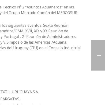
té Técnico Nº 2 “Asuntos Aduaneros” en las
) y del Grupo Mercado Común del MERCOSUR
n los siguientes eventos: Sexta Reunión
damérica/OMA, XVII, XIX y XX Reunión de
y Portugal , 2ª Reunión de Administradores
V y V Simposio de las Américas /Aduana,
ias del Uruguay (CIU) en el Consejo Industrial
 TEXTIL URUGUAYA S.A.
ALPARGATAS.