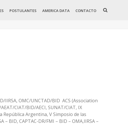
ES
POSTULANTES
AMERICA DATA
CONTACTO
 BID/IIRSA, OMC/UNCTAD/BID ACS (Association
EF/AEAT/CIAT/BID/AECI, SUNAT/CIAT, IX
a República Argentina, V Simposio de las
RSA – BID, CAPTAC-DR/FMI – BID – OMA,IIRSA –