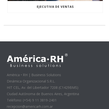
EJECUTIVA DE VENTAS
América • RH | Business Solutions
Dinámica Organizacional S.R.L.
HIT CEL, Av. del Libertador 7208 (C1429BMS)
Ciudad Autónoma de Buenos Aires, Argentina
Teléfono: (+54) 9 11 3819-2401
recepcion@americarh.com.ar