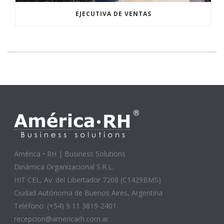
EJECUTIVA DE VENTAS
América • RH | Business Solutions
Dinámica Organizacional S.R.L.
HIT CEL, Av. del Libertador 7208 (C1429BMS)
Ciudad Autónoma de Buenos Aires, Argentina
Teléfono: (+54) 9 11 3819-2401
recepcion@americarh.com.ar