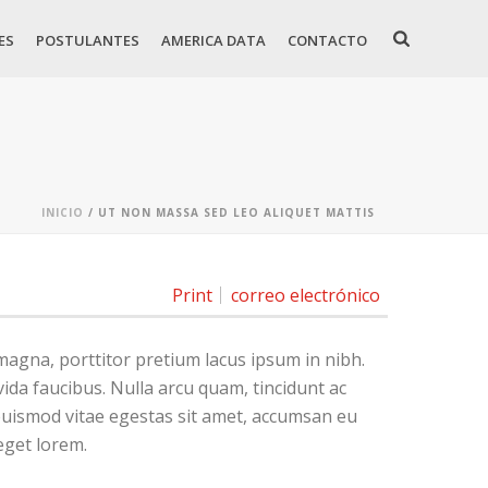
ES
POSTULANTES
AMERICA DATA
CONTACTO
INICIO
/
UT NON MASSA SED LEO ALIQUET MATTIS
Print
correo electrónico
magna, porttitor pretium lacus ipsum in nibh.
da faucibus. Nulla arcu quam, tincidunt ac
 euismod vitae egestas sit amet, accumsan eu
eget lorem.