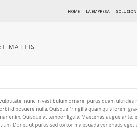
HOME
LA EMPRESA
SOLUCION
ET MATTIS
vulputate, nunc in vestibulum ornare, purus quam ultricies 
 id posuere nulla. Quisque fringilla quam quis lorem gravi
lvinar enim. Quisque at tempor ligula. Maecenas augue ante,
retium. Donec ut purus sed tortor malesuada venenatis eget 