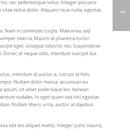
si, nec pellentesque tellus. Integer posuere
vitae tellus dolor. Aliquam risus nulla, egestas
risus. Nam in commodo turpis. Maecenas sed
semper viverra. Mauris id pharetra tortor.
scipit eget, volutpat lobortis nisi. Suspendisse
i. Donec at neque odio, interdum suscipit dui.
tus, interdum id auctor a, rutrum id felis.
e tempor. Nullam dolor massa, accumsan eu
la ipsum, sit amet scelerisque leo. Aenean
ementum sodales. In eget quam sed nisl egestas
rdum. Nullam libero urna, auctor at dapibus
ssa sed leo aliquet mattis. Integer justo mauris,