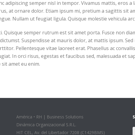
nc adipiscing semper nisl in tempor. Vivamus mattis, eros a l
us, at ornare dolor. Etiam ipsum mi, pretium a sagittis sit ame
ongue. Nullam ut feugiat ligula. Quisque molestie vehicula arc
ci. Quisque semper rutrum est sit amet porta. Fusce non diam 
ictumst. Suspendisse at mauris dolor, at mattis ipsum. Sed i
itor. Pellentesque vitae laoreet erat. Phasellus ac convallis e
iat. In orci risus, egestas et faucibus sed, malesuada et s
 sit amet eu enim.
América • RH | Business Solutions
Dinámica Organizacional S.R.L.
HIT CEL, Av. del Libertador 7208 (C1429BMS)