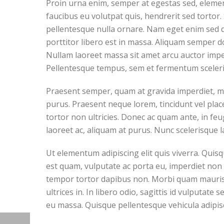
Proin urna enim, semper at egestas sed, elemen
faucibus eu volutpat quis, hendrerit sed tortor. 
pellentesque nulla ornare. Nam eget enim sed d
porttitor libero est in massa. Aliquam semper do
Nullam laoreet massa sit amet arcu auctor impe
Pellentesque tempus, sem et fermentum sceleri
Praesent semper, quam at gravida imperdiet, me
purus. Praesent neque lorem, tincidunt vel place
tortor non ultricies. Donec ac quam ante, in fe
laoreet ac, aliquam at purus. Nunc scelerisque l
Ut elementum adipiscing elit quis viverra. Qui
est quam, vulputate ac porta eu, imperdiet non n
tempor tortor dapibus non. Morbi quam mauris, 
ultrices in. In libero odio, sagittis id vulputate
eu massa. Quisque pellentesque vehicula adipis