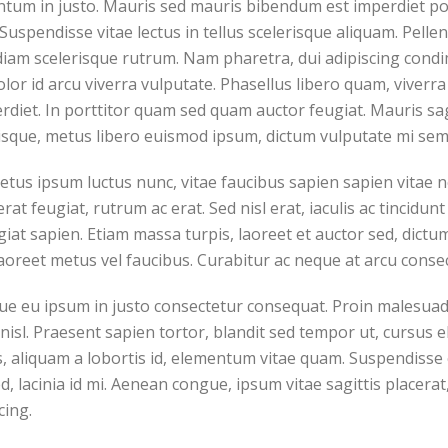
tum in justo. Mauris sed mauris bibendum est imperdiet por
Suspendisse vitae lectus in tellus scelerisque aliquam. Pelle
iam scelerisque rutrum. Nam pharetra, dui adipiscing condim
lor id arcu viverra vulputate. Phasellus libero quam, viverra
rdiet. In porttitor quam sed quam auctor feugiat. Mauris sa
sque, metus libero euismod ipsum, dictum vulputate mi sem 
tus ipsum luctus nunc, vitae faucibus sapien sapien vitae ne
rat feugiat, rutrum ac erat. Sed nisl erat, iaculis ac tincidu
ugiat sapien. Etiam massa turpis, laoreet et auctor sed, dic
aoreet metus vel faucibus. Curabitur ac neque at arcu consect
sque eu ipsum in justo consectetur consequat. Proin malesua
isl. Praesent sapien tortor, blandit sed tempor ut, cursus e
aliquam a lobortis id, elementum vitae quam. Suspendisse e
 sed, lacinia id mi. Aenean congue, ipsum vitae sagittis place
cing.