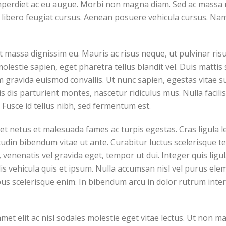
mperdiet ac eu augue. Morbi non magna diam. Sed ac massa ni
t libero feugiat cursus. Aenean posuere vehicula cursus. Nam 
iet massa dignissim eu. Mauris ac risus neque, ut pulvinar 
lestie sapien, eget pharetra tellus blandit vel. Duis mattis 
am gravida euismod convallis. Ut nunc sapien, egestas vitae su
dis parturient montes, nascetur ridiculus mus. Nulla facilis
. Fusce id tellus nibh, sed fermentum est.
t netus et malesuada fames ac turpis egestas. Cras ligula lec
citudin bibendum vitae ut ante. Curabitur luctus scelerisqu
 venenatis vel gravida eget, tempor ut dui. Integer quis ligu
lis vehicula quis et ipsum. Nulla accumsan nisl vel purus el
pus scelerisque enim. In bibendum arcu in dolor rutrum inte
met elit ac nisl sodales molestie eget vitae lectus. Ut non ma