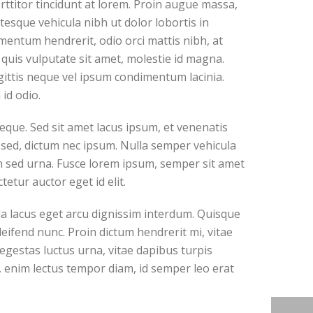
ttitor tincidunt at lorem. Proin augue massa,
ntesque vehicula nibh ut dolor lobortis in
entum hendrerit, odio orci mattis nibh, at
 quis vulputate sit amet, molestie id magna.
gittis neque vel ipsum condimentum lacinia.
id odio.
que. Sed sit amet lacus ipsum, et venenatis
nt sed, dictum nec ipsum. Nulla semper vehicula
tum sed urna. Fusce lorem ipsum, semper sit amet
etur auctor eget id elit.
da lacus eget arcu dignissim interdum. Quisque
leifend nunc. Proin dictum hendrerit mi, vitae
gestas luctus urna, vitae dapibus turpis
rat, enim lectus tempor diam, id semper leo erat