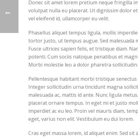
Donec sit amet lorem pretium neque fringilla i
volutpat nulla eu placerat. Ut dignissim dolor e
vel eleifend id, ullamcorper eu velit.
Phasellus aliquet tempus ligula, mollis imperd
tortor justo, ut tempus augue. Sed malesuada mo
Fusce ultrices sapien felis, et tristique diam. N
potenti. Cum sociis natoque penatibus et magnis 
Morbi molestie leo a dolor pharetra sollicitudin
Pellentesque habitant morbi tristique senectus e
Integer sollicitudin urna tincidunt magna solli
malesuada ac, mattis id ante. Nunc ligula metus,
placerat ornare tempus. In eget mi et justo mol
imperdiet ac eu leo. Proin vel mauris diam, tem
eget, varius non elit. Vestibulum eu dui lorem.
Cras eget massa lorem, id aliquet enim. Sed sit a