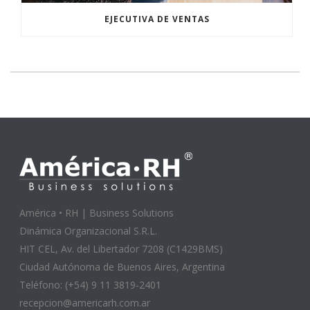
EJECUTIVA DE VENTAS
América • RH | Business Solutions
Dinámica Organizacional S.R.L.
HIT CEL, Av. del Libertador 7208 (C1429BMS)
Ciudad Autónoma de Buenos Aires, Argentina
Teléfono: (+54) 9 11 3819-2401
recepcion@americarh.com.ar