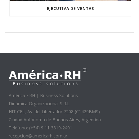
EJECUTIVA DE VENTAS
América • RH | Business Solutions
Dinámica Organizacional S.R.L.
HIT CEL, Av. del Libertador 7208 (C1429BMS)
Ciudad Autónoma de Buenos Aires, Argentina
Teléfono: (+54) 9 11 3819-2401
recepcion@americarh.com.ar