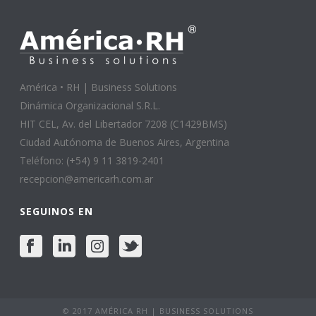
América • RH | Business Solutions
Dinámica Organizacional S.R.L.
HIT CEL, Av. del Libertador 7208 (C1429BMS)
Ciudad Autónoma de Buenos Aires, Argentina
Teléfono: (+54) 9 11 3819-2401
recepcion@americarh.com.ar
SEGUINOS EN
© 2017 AMÉRICA RH | BUSINESS SOLUTIONS