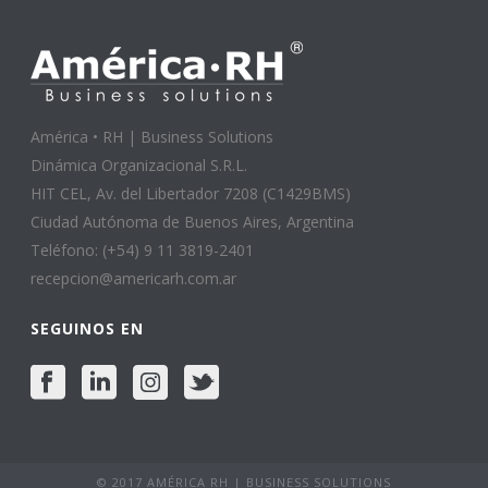
América • RH | Business Solutions
Dinámica Organizacional S.R.L.
HIT CEL, Av. del Libertador 7208 (C1429BMS)
Ciudad Autónoma de Buenos Aires, Argentina
Teléfono: (+54) 9 11 3819-2401
recepcion@americarh.com.ar
SEGUINOS EN
© 2017 AMÉRICA RH | BUSINESS SOLUTIONS